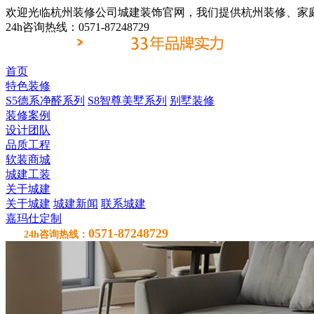
欢迎光临杭州装修公司城建装饰官网，我们提供杭州装修、家
24h咨询热线：0571-87248729
首页
特色装修
S5德系净醛系列
S8智尊美墅系列
别墅装修
装修案例
设计团队
品质工程
软装商城
城建工装
关于城建
关于城建
城建新闻
联系城建
嘉玛仕定制
0571-87248729
24h咨询热线：