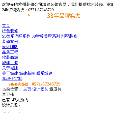
欢迎光临杭州装修公司城建装饰官网，我们提供杭州装修、家
24h咨询热线：0571-87248729
首页
特色装修
S5德系净醛系列
S8智尊美墅系列
别墅装修
装修案例
设计团队
品质工程
软装商城
城建工装
关于城建
关于城建
城建新闻
联系城建
嘉玛仕定制
0571-87248729
24h咨询热线：
当前位置：
主页
设计团队
章卫伟
章卫伟
已有
143
人预约
设计总监
/