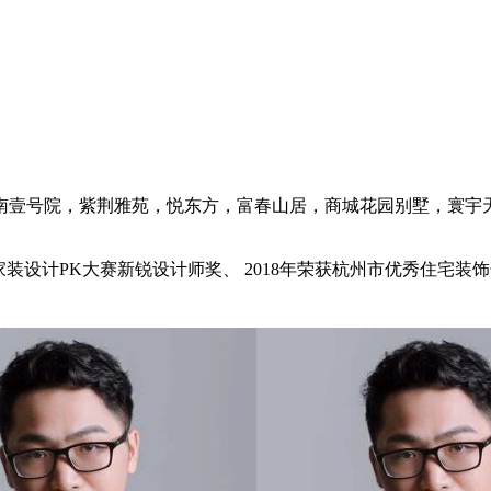
南壹号院，紫荆雅苑，悦东方，富春山居，商城花园别墅，寰宇
州家装设计PK大赛新锐设计师奖、 2018年荣获杭州市优秀住宅装