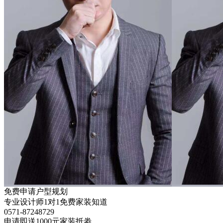
免费申请户型规划
专业设计师1对1免费家装知道
0571-87248729
申请即送
1000元
家装抵劵