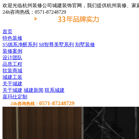
欢迎光临杭州装修公司城建装饰官网，我们提供杭州装修、家
24h咨询热线：0571-87248729
首页
特色装修
S5德系净醛系列
S8智尊美墅系列
别墅装修
装修案例
设计团队
品质工程
软装商城
城建工装
关于城建
关于城建
城建新闻
联系城建
嘉玛仕定制
0571-87248729
24h咨询热线：